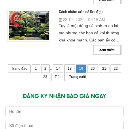
Cách chăm sóc cá Koi đẹp
28-03-2020 - 09:18 AM
Tuy là một dòng cá sinh ra do lai
tạo nhưng các bạn cá koi thường
khá khỏe mạnh. Các bạn ấy có
thể sống trong nhiều loại môi
Xem thêm
trường khác nhau.
..
Trang đầu
1
2
17
18
19
20
21
22
23
Tiếp
Trang cuối
ĐĂNG KÝ NHẬN BÁO GIÁ NGAY