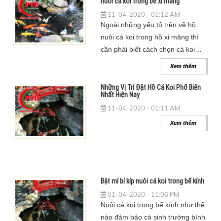
nuôi cá koi trong bể xi măng
11-04-2020 - 01:12 AM
Ngoài những yếu tố trên về hồ
nuôi cá koi trong hồ xi măng thì
cần phải biết cách chọn cá koi
khỏe mạnh, cách thả cá và cách
Xem thêm
nuôi, chăm sóc chúng đảm bảo
khỏe mạnh, sinh trưởng tốt mà
Những Vị Trí Đặt Hồ Cá Koi Phổ Biến
Nhất Hiện Nay
bạn cần phải biết:
11-04-2020 - 01:11 AM
Xem thêm
Bật mí bí kíp nuôi cá koi trong bể kính
01-04-2020 - 11:06 PM
Nuôi cá koi trong bể kính như thế
nào đảm bảo cá sinh trưởng bình