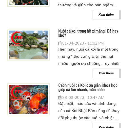
thường và giúp cho bạn ngắm
nhìn chúng bơi lội
Xem thêm
Nuôi cá koi trong hồ xi măng | Dễ hay
khó?
01-04-2020 - 11:02 PM
Hiện nay, nuôi cá koi là một trong
những “ thú vui” giải trí thu hút
nhiều người ưa chuộng. Tuy nhiên
Xem thêm
Cách nuôi cá Koi đơn giản, khoa học
giúp cá lớn nhanh, mãn nhãn
28-03-2020 - 10:47 AM
Đặc biệt, màu sắc và hình dạng
của cá Koi Nhật Bản cũng sẽ thay
đổi phụ thuộc vào tuổi và nhiệt độ
môi trường.
Xem thêm