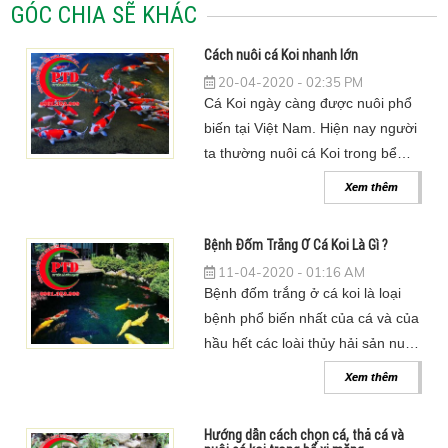
GÓC CHIA SẼ KHÁC
Cách nuôi cá Koi nhanh lớn
20-04-2020 - 02:35 PM
Cá Koi ngày càng được nuôi phổ
biến tại Việt Nam. Hiện nay người
ta thường nuôi cá Koi trong bể
kính hoặc hồ si măng đặt trong
Xem thêm
các công trình để tạo cảnh quan.
Bệnh Đốm Trắng Ở Cá Koi Là Gì ?
11-04-2020 - 01:16 AM
Bệnh đốm trắng ở cá koi là loại
bệnh phổ biến nhất của cá và của
hầu hết các loài thủy hải sản nuôi
trồng
Xem thêm
Hướng dẫn cách chọn cá, thả cá và