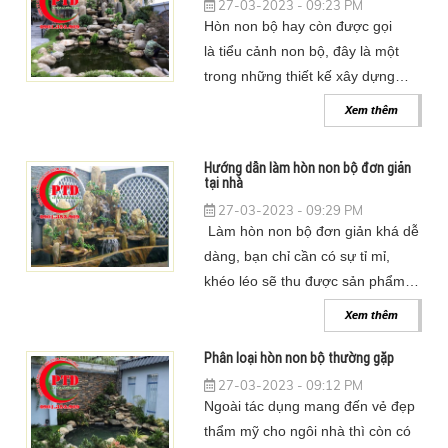
27-03-2023 - 09:23 PM
Hòn non bộ hay còn được gọi
là tiểu cảnh non bộ, đây là một
trong những thiết kế xây dựng
khung cảnh thu nhỏ với đa dạng
Xem thêm
các yếu tố khác nhau như đất,
nước, cây xanh, đá.
Hướng dẫn làm hòn non bộ đơn giản
tại nhà
27-03-2023 - 09:29 PM
Làm hòn non bộ đơn giản khá dễ
dàng, bạn chỉ cần có sự tỉ mỉ,
khéo léo sẽ thu được sản phẩm
vừa đảm bảo tính thẩm mỹ vừa
Xem thêm
đảm bảo về mặt sinh thái, phong
thủy.
Phân loại hòn non bộ thường gặp
27-03-2023 - 09:12 PM
Ngoài tác dụng mang đến vẻ đẹp
thẩm mỹ cho ngôi nhà thì còn có