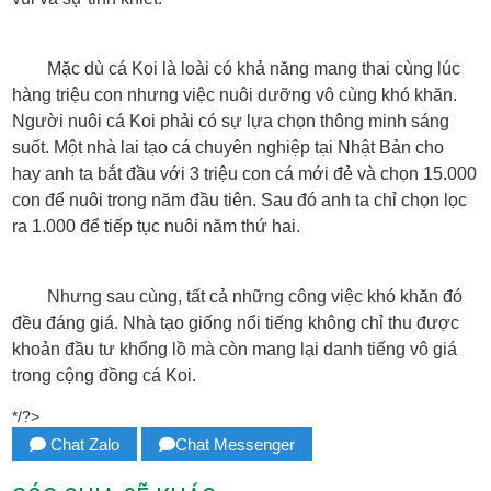
Mặc dù cá Koi là loài có khả năng mang thai cùng lúc
hàng triệu con nhưng việc nuôi dưỡng vô cùng khó khăn.
Người nuôi cá Koi phải có sự lựa chọn thông minh sáng
suốt. Một nhà lai tạo cá chuyên nghiệp tại Nhật Bản cho
hay anh ta bắt đầu với 3 triệu con cá mới đẻ và chọn 15.000
con để nuôi trong năm đầu tiên. Sau đó anh ta chỉ chọn lọc
ra 1.000 để tiếp tục nuôi năm thứ hai.
Nhưng sau cùng, tất cả những công việc khó khăn đó
đều đáng giá. Nhà tạo giống nổi tiếng không chỉ thu được
khoản đầu tư khổng lồ mà còn mang lại danh tiếng vô giá
trong cộng đồng cá Koi.
*/?>
Chat Zalo
Chat Messenger