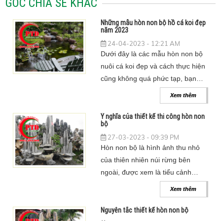
GÓC CHIA SẼ KHÁC
Những mẫu hòn non bộ hồ cá koi đẹp
năm 2023
24-04-2023 - 12:21 AM
Dưới đây là các mẫu hòn non bộ
nuôi cá koi đẹp và cách thực hiện
cũng không quá phức tạp, bạn
hoàn toàn có thể thực hiện ngay
Xem thêm
tại nhà.
Ý nghĩa của thiết kế thi công hòn non
bộ
27-03-2023 - 09:39 PM
Hòn non bộ là hình ảnh thu nhỏ
của thiên nhiên núi rừng bên
ngoài, được xem là tiểu cảnh
trang trí, tạo điểm nhấn cho
Xem thêm
khoảng không sân vườn.
Nguyên tắc thiết kế hòn non bộ