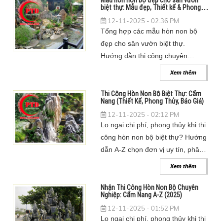
Mẫu hòn non bộ đẹp cho sân vườn
biệt thự: Mẫu đẹp, Thiết kế & Phong
thủy
12-11-2025 - 02:36 PM
Tổng hợp các mẫu hòn non bộ
đẹp cho sân vườn biệt thự.
Hướng dẫn thi công chuyên
nghiệp, thiết kế 3D, chọn đá, tối
Xem thêm
ưu phong thủy & báo giá 2026.
Thi Công Hòn Non Bộ Biệt Thự: Cẩm
Nang (Thiết Kế, Phong Thủy, Báo Giá)
12-11-2025 - 02:12 PM
Lo ngại chi phí, phong thủy khi thi
công hòn non bộ biệt thự? Hướng
dẫn A-Z chọn đơn vị uy tín, phân
tích báo giá, vật liệu & thiết kế
Xem thêm
hợp mệnh 2026.
Nhận Thi Công Hòn Non Bộ Chuyên
Nghiệp: Cẩm Nang A-Z (2025)
12-11-2025 - 01:52 PM
Lo ngại chi phí, phong thủy khi thi