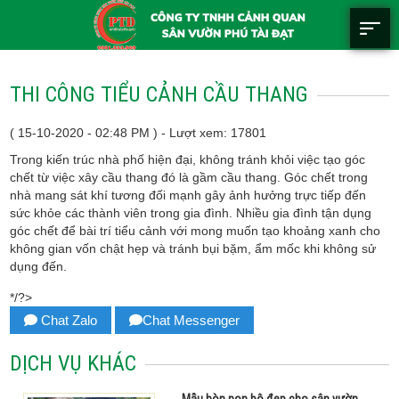
THI CÔNG TIỂU CẢNH CẦU THANG
( 15-10-2020 - 02:48 PM ) - Lượt xem: 17801
Trong kiến trúc nhà phố hiện đại, không tránh khỏi việc tạo góc
chết từ việc xây cầu thang đó là gầm cầu thang. Góc chết trong
nhà mang sát khí tương đối mạnh gây ảnh hưởng trực tiếp đến
sức khỏe các thành viên trong gia đình. Nhiều gia đình tận dụng
góc chết để bài trí tiểu cảnh với mong muốn tạo khoảng xanh cho
không gian vốn chật hẹp và tránh bụi bặm, ẩm mốc khi không sử
dụng đến.
*/?>
Chat Zalo
Chat Messenger
DỊCH VỤ KHÁC