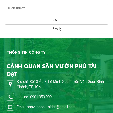
THÔNG TIN CÔNG TY
CẢNH QUAN SÂN VƯỜN PHÚ TÀI
ĐẠT
Địa chỉ: Số10 Ấp 7, Lê Minh Xuân, Trần Văn Giàu, Bình
Chánh, TPHCM
Hotline: 0901.353.909
Email: sanvuonphutaidat@gmail.com