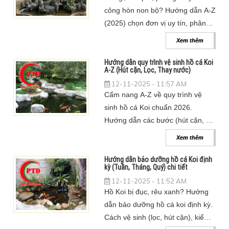
công hòn non bộ? Hướng dẫn A-Z
(2025) chọn đơn vị uy tín, phân
tích báo giá, vật liệu & các lỗi kỹ
Xem thêm
thuật cần tránh.
Hướng dẫn quy trình vệ sinh hồ cá Koi
A-Z (Hút cặn, Lọc, Thay nước)
12-11-2025 - 11:57 AM
Cẩm nang A-Z về quy trình vệ
sinh hồ cá Koi chuẩn 2026.
Hướng dẫn các bước (hút cặn, cọ
rêu), cách vệ sinh hệ thống lọc
Xem thêm
(bảo toàn vi sinh) & lịch trình.
Hướng dẫn bảo dưỡng hồ cá Koi định
kỳ (Tuần, Tháng, Quý) chi tiết
12-11-2025 - 11:52 AM
Hồ Koi bị đục, rêu xanh? Hướng
dẫn bảo dưỡng hồ cá koi định kỳ.
Cách vệ sinh (lọc, hút cặn), kiểm