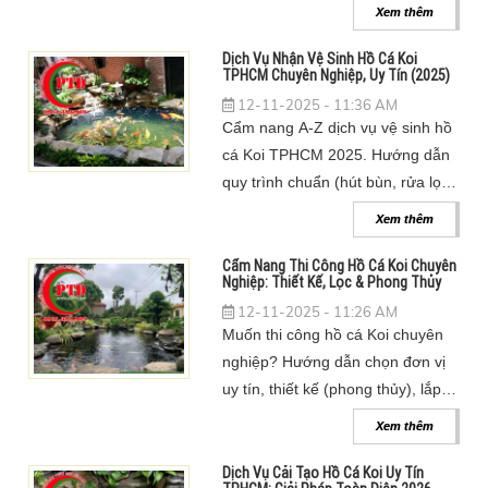
tra nước & lịch trình (tuần, tháng)
Xem thêm
giúp cá khỏe 2025.
Dịch Vụ Nhận Vệ Sinh Hồ Cá Koi
TPHCM Chuyên Nghiệp, Uy Tín (2025)
12-11-2025 - 11:36 AM
Cẩm nang A-Z dịch vụ vệ sinh hồ
cá Koi TPHCM 2025. Hướng dẫn
quy trình chuẩn (hút bùn, rửa lọc,
xử lý rêu), so sánh tự làm & thuê,
Xem thêm
và báo giá chi tiết.
Cẩm Nang Thi Công Hồ Cá Koi Chuyên
Nghiệp: Thiết Kế, Lọc & Phong Thủy
12-11-2025 - 11:26 AM
Muốn thi công hồ cá Koi chuyên
nghiệp? Hướng dẫn chọn đơn vị
uy tín, thiết kế (phong thủy), lắp
đặt hệ thống lọc chuẩn & báo giá
Xem thêm
trọn gói.
Dịch Vụ Cải Tạo Hồ Cá Koi Uy Tín