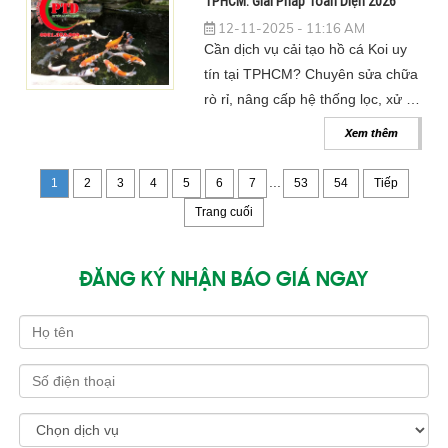
TPHCM: Giải Pháp Toàn Diện 2026
12-11-2025 - 11:16 AM
Cần dịch vụ cải tạo hồ cá Koi uy
tín tại TPHCM? Chuyên sửa chữa
rò rỉ, nâng cấp hệ thống lọc, xử lý
rêu xanh, cá bệnh. Cam kết hồ
Xem thêm
bền đẹp, cá khỏe 2026.
...
1
2
3
4
5
6
7
53
54
Tiếp
Trang cuối
ĐĂNG KÝ NHẬN BÁO GIÁ NGAY