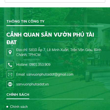
THÔNG TIN CÔNG TY
CẢNH QUAN SÂN VƯỜN PHÚ TÀI
ĐẠT
Địa chỉ: Số10 Ấp 7, Lê Minh Xuân, Trần Văn Giàu, Bình
Chánh, TPHCM
Hotline: 0901.353.909
Email: sanvuonphutaidat@gmail.com
sanvuonphutaidat.vn
CHÍNH SÁCH
Chính sách