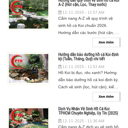
Hướng dẫn quy trình vệ sinh hồ cá Koi
A-Z (Hút cặn, Lọc, Thay nước)
12-11-2025 - 11:57 AM
Cẩm nang A-Z về quy trình vệ
sinh hồ cá Koi chuẩn 2026.
Hướng dẫn các bước (hút cặn, cọ
rêu), cách vệ sinh hệ thống lọc
Xem thêm
(bảo toàn vi sinh) & lịch trình.
Hướng dẫn bảo dưỡng hồ cá Koi định
kỳ (Tuần, Tháng, Quý) chi tiết
12-11-2025 - 11:52 AM
Hồ Koi bị đục, rêu xanh? Hướng
dẫn bảo dưỡng hồ cá koi định kỳ.
Cách vệ sinh (lọc, hút cặn), kiểm
tra nước & lịch trình (tuần, tháng)
Xem thêm
giúp cá khỏe 2025.
Dịch Vụ Nhận Vệ Sinh Hồ Cá Koi
TPHCM Chuyên Nghiệp, Uy Tín (2025)
12-11-2025 - 11:36 AM
Cẩm nang A-Z dịch vụ vệ sinh hồ