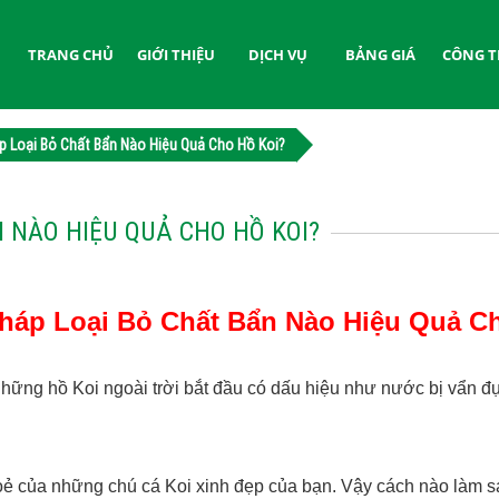
TRANG CHỦ
GIỚI THIỆU
DỊCH VỤ
BẢNG GIÁ
CÔNG T
 Loại Bỏ Chất Bẩn Nào Hiệu Quả Cho Hồ Koi?
 NÀO HIỆU QUẢ CHO HỒ KOI?
áp Loại Bỏ Chất Bẩn Nào Hiệu Quả C
ững hồ Koi ngoài trời bắt đầu có dấu hiệu như nước bị vẩn đục
oẻ của những chú cá Koi xinh đẹp của bạn.
Vậy cách nào làm 