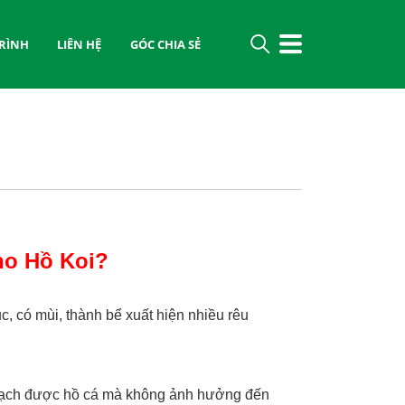
RÌNH
LIÊN HỆ
GÓC CHIA SẺ
ho Hồ Koi?
, có mùi, thành bể xuất hiện nhiều rêu
sạch được hồ cá mà không ảnh hưởng đến