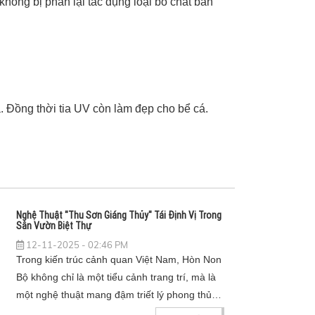
 không bị phản lại tác dụng loại bỏ chất bẩn
á. Đồng thời tia UV còn làm đẹp cho bể cá.
Nghệ Thuật "Thu Sơn Giáng Thủy" Tái Định Vị Trong
Sân Vườn Biệt Thự
12-11-2025 - 02:46 PM
Trong kiến trúc cảnh quan Việt Nam, Hòn Non
Bộ không chỉ là một tiểu cảnh trang trí, mà là
một nghệ thuật mang đậm triết lý phong thủy,
thể hiện khát vọng "thu sơn giáng thủy" -