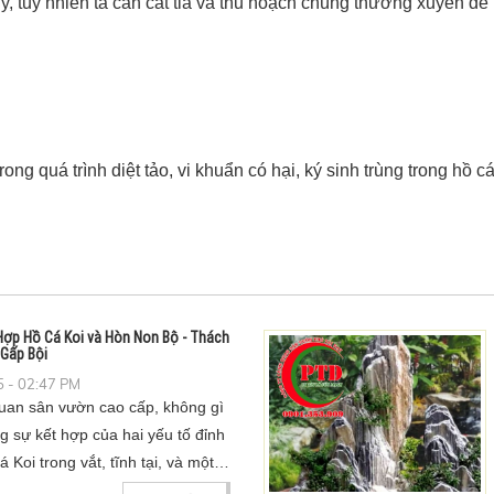
hủy, tuy nhiên ta cần cắt tỉa và thu hoạch chúng thường xuyên để
g quá trình diệt tảo, vi khuẩn có hại, ký sinh trùng trong hồ c
ợp Hồ Cá Koi và Hòn Non Bộ - Thách
Gấp Bội
 - 02:47 PM
uan sân vườn cao cấp, không gì
 sự kết hợp của hai yếu tố đỉnh
 Koi trong vắt, tĩnh tại, và một
ng vĩ, với dòng thác chảy róc