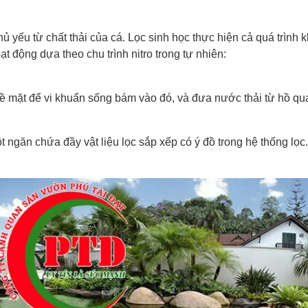
ủ yếu từ chất thải của cá. Lọc sinh học thực hiện cả quá trình k
t động dựa theo chu trình nitro trong tự nhiên:
 bề mặt để vi khuẩn sống bám vào đó, và đưa nước thải từ hồ qu
găn chứa đầy vật liệu lọc sắp xếp có ý đồ trong hệ thống lọc