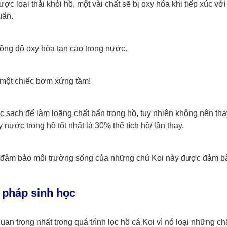
 loại thải khỏi hồ, một vài chất sẽ bị oxy hóa khi tiếp xúc với 
uẩn.
 nồng độ oxy hòa tan cao trong nước.
n một chiếc bơm xứng tầm!
c sạch để làm loãng chất bẩn trong hồ, tuy nhiên không nên tha
ước trong hồ tốt nhất là 30% thể tích hồ/ lần thay.
ể đảm bảo môi trường sống của những chú Koi này được đảm b
pháp sinh học
n trọng nhất trong quá trình lọc hồ cá Koi vì nó loại những chấ