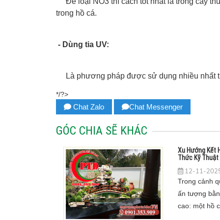
Để loại NO3 thì cách tốt nhất là trồng cây t
trong hồ cá.
- Dùng tia UV:
Là phương pháp được sử dụng nhiều nhất tron
*/?>
Chat Zalo
Chat Messenger
GÓC CHIA SẼ KHÁC
Xu Hướng Kết H
Thức Kỹ Thuật 
12-11-2025
Trong cảnh q
ấn tượng bằng
cao: một hồ cá
hòn non bộ hù