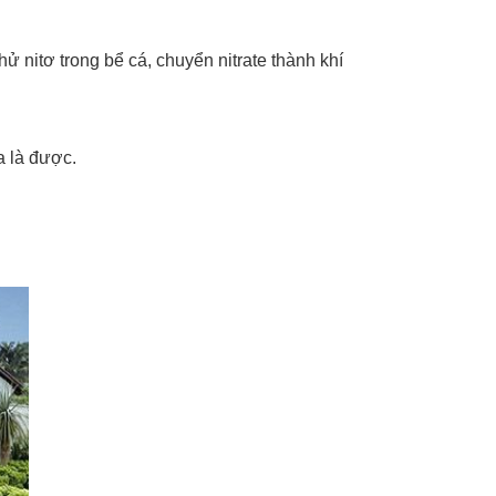
hử nitơ trong bể cá, chuyển nitrate thành khí
a là được.
.