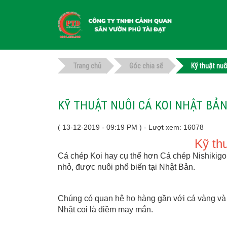
Trang chủ
Góc chia sẽ
Kỹ thuật nuô
KỸ THUẬT NUÔI CÁ KOI NHẬT BẢ
( 13-12-2019 - 09:19 PM ) - Lượt xem: 16078
Kỹ th
Cá chép Koi hay cụ thể hơn Cá chép Nishikigoi
nhỏ, được nuôi phổ biến tại Nhật Bản.
Chúng có quan hệ họ hàng gần với cá vàng và t
Nhật co
i là điềm may mắn.