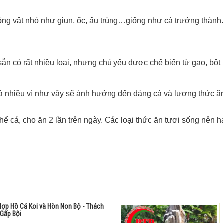
động vật nhỏ như giun, ốc, ấu trùng…giống như cá trưởng thành.
sẵn có rất nhiều loại, nhưng chủ yếu được chế biến từ gạo, bột 
uá nhiều vì như vậy sẽ ảnh hưởng đến dáng cá và lượng thức ăn
 cá, cho ăn 2 lần trên ngày. Các loại thức ăn tươi sống nên h
ợp Hồ Cá Koi và Hòn Non Bộ - Thách
Gấp Bội