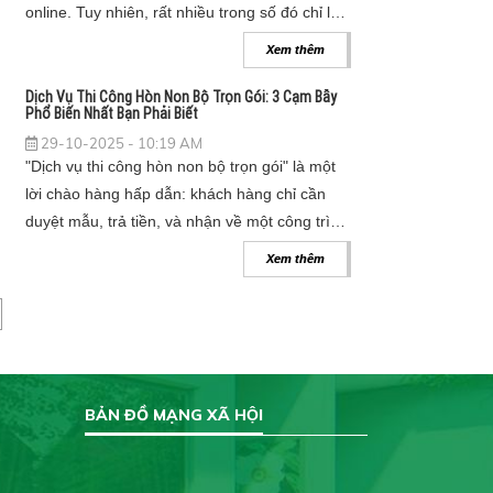
online. Tuy nhiên, rất nhiều trong số đó chỉ là
xây mới gấp nhiều lần.
"cò" (trung gian, môi giới) chứ không phải
Xem thêm
xưởng thi công thực thụ. Làm việc với "cò"
không chỉ khiến bạn tốn kém chi phí mà còn
Dịch Vụ Thi Công Hòn Non Bộ Trọn Gói: 3 Cạm Bẫy
Phổ Biến Nhất Bạn Phải Biết
rủi ro về chất lượng. Dưới đây là 3 dấu hiệu
29-10-2025 - 10:19 AM
"vàng" giúp bạn nhận diện.
"Dịch vụ thi công hòn non bộ trọn gói" là một
lời chào hàng hấp dẫn: khách hàng chỉ cần
duyệt mẫu, trả tiền, và nhận về một công trình
hoàn thiện từ A-Z.
Xem thêm
BẢN ĐỒ MẠNG XÃ HỘI