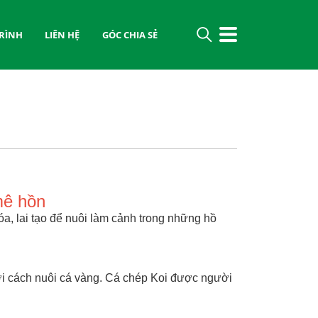
RÌNH
LIÊN HỆ
GÓC CHIA SẺ
mê hồn
óa, lai tạo để nuôi làm cảnh trong những hồ
với cách nuôi cá vàng. Cá chép Koi được người