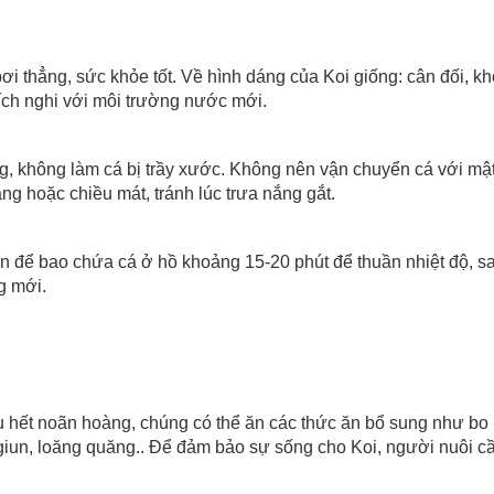
 thẳng, sức khỏe tốt. Về hình dáng của Koi giống: cân đối, khô
hích nghi với môi trường nước mới.
g, không làm cá bị trầy xước. Không nên vận chuyển cá với m
ng hoặc chiều mát, tránh lúc trưa nắng gắt.
n để bao chứa cá ở hồ khoảng 15-20 phút để thuần nhiệt độ, s
g mới.
tiêu hết noãn hoàng, chúng có thể ăn các thức ăn bổ sung như bo 
iun, loăng quăng.. Để đảm bảo sự sống cho Koi, người nuôi cầ