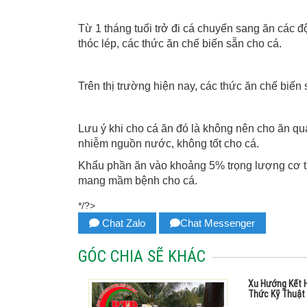
Từ 1 tháng tuổi trở đi cá chuyển sang ăn các 
thóc lép, các thức ăn chế biến sẵn cho cá.
Trên thị trường hiện nay, các thức ăn chế biến 
Lưu ý khi cho cá ăn đó là không nên cho ăn q
nhiễm nguồn nước, không tốt cho cá.
Khẩu phần ăn vào khoảng 5% trọng lượng cơ thể
mang mầm bệnh cho cá.
*/?>
Chat Zalo
Chat Messenger
GÓC CHIA SẼ KHÁC
Xu Hướng Kết H
Thức Kỹ Thuật 