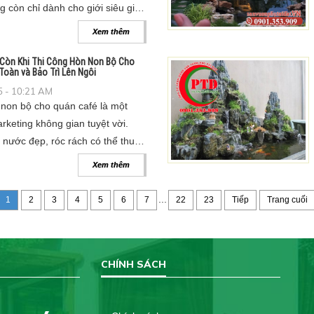
 còn chỉ dành cho giới siêu giàu
ng ra nhiều phân khúc. Kéo theo
Xem thêm
ề thi công hồ cá koi chuyên
ọt.
 Còn Khi Thi Công Hòn Non Bộ Cho
Toàn và Bảo Trì Lên Ngôi
 - 10:21 AM
 non bộ cho quán café là một
rketing không gian tuyệt vời.
 nước đẹp, róc rách có thể thu
ng và tạo ra hàng ngàn góc
Xem thêm
uy nhiên, không gian kinh doanh
 hỏi khắt khe hơn sân vườn nhà
...
1
2
3
4
5
6
7
22
23
Tiếp
Trang cuối
CHÍNH SÁCH