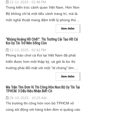
12-11-2025 - 02:46 PM
Trong kiến trúc cảnh quan Việt Nam, Hòn Non
Bộ không chỉ là một tiểu cảnh trang trí, mà là
một nghệ thuật mang đậm triết lý phong thủy,
thể hiện khát vọng "thu sơn giáng thủy" -
Xem thêm
mang cả núi sông hùng vĩ về trong sân vườn.
"Khủng Hoảng Hồ Chết": Thị Trường Cải Tạo Hồ Cá
Koi Uy Tín Trở Nên Sống Còn
12-11-2025 - 02:42 PM
Phong trào chơi cá Koi tại Việt Nam đã phát
triển được hơn một thập kỷ, và giờ là lúc thị
trường phải đối mặt với một "di chứng" lớn:
hàng ngàn hồ cá được xây dựng không theo
Xem thêm
tiêu chuẩn đang đồng loạt "chết". Nước xanh,
rêu tảo bùng phát, cá bệnh và chết hàng
Ma Trận Tìm Đơn Vị Thi Công Hòn Non Bộ Uy Tín Tại
TPHCM: 3 Dấu Hiệu Nhận Biết Cò
loạt... đã khiến nhiều người nản lòng. Đây
29-10-2025 - 10:25 AM
chính là lúc thị trường cho dịch vụ cải tạo hồ
Thị trường thi công hòn non bộ TPHCM vô
cá koi uy tín bùng nổ, khi các chủ hồ nhận ra
cùng sôi động với hàng trăm đơn vị quảng cáo
rằng "cứu" một hồ cá còn khó và tốn kém hơn