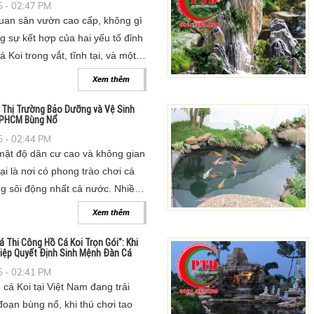
 - 02:47 PM
uan sân vườn cao cấp, không gì
 sự kết hợp của hai yếu tố đỉnh
 Koi trong vắt, tĩnh tại, và một
ng vĩ, với dòng thác chảy róc
Xem thêm
: Thị Trường Bảo Dưỡng và Vệ Sinh
 TPHCM Bùng Nổ
 - 02:44 PM
ật độ dân cư cao và không gian
lại là nơi có phong trào chơi cá
ng sôi động nhất cả nước. Nhiều
biệt thự không ngần ngại chi hàng
Xem thêm
ở hữu một hồ cá đẳng cấp.
á Thi Công Hồ Cá Koi Trọn Gói": Khi
iệp Quyết Định Sinh Mệnh Đàn Cá
 - 02:41 PM
 cá Koi tại Việt Nam đang trải
đoạn bùng nổ, khi thú chơi tao