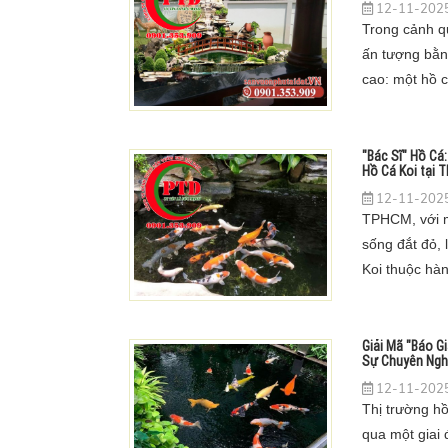
12-11-2025
Trong cảnh q
ấn tượng bằng
cao: một hồ cá
hòn non bộ hù
rách.
"Bác Sĩ" Hồ Cá
Hồ Cá Koi tại
12-11-2025
TPHCM, với m
sống đắt đỏ, 
Koi thuộc hà
đại gia, chủ 
tỷ đồng để s
Giải Mã "Báo Gi
Sự Chuyên Ngh
12-11-2025
Thị trường hồ
qua một giai 