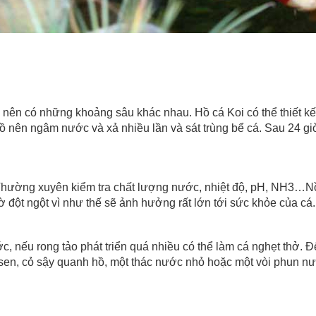
 nên có những khoảng sâu khác nhau. Hồ cá Koi có thể thiết k
 nên ngâm nước và xả nhiều lần và sát trùng bể cá. Sau 24 giờ 
Thường xuyên kiểm tra chất lượng nước, nhiệt độ, pH, NH3…Nồn
 đột ngột vì như thế sẽ ảnh hưởng rất lớn tới sức khỏe của cá.
ớc, nếu rong tảo phát triển quá nhiều có thể làm cá nghẹt thở. 
 sen, cỏ sậy quanh hồ, một thác nước nhỏ hoặc một vòi phun n