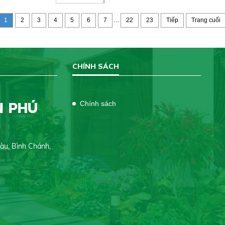
uy nhiên, không gian kinh doanh
 hỏi khắt khe hơn sân vườn nhà
...
1
2
3
4
5
6
7
22
23
Tiếp
Trang cuối
CHÍNH SÁCH
N PHÚ
Chính sách
iàu, Bình Chánh,