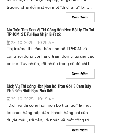
trường phải đối mặt với một "di chứng" lớn:
hàng ngàn hồ cá được xây dựng không theo
Xem thêm
tiêu chuẩn đang đồng loạt "chết". Nước xanh,
rêu tảo bùng phát, cá bệnh và chết hàng
Ma Trận Tìm Đơn Vị Thi Công Hòn Non Bộ Uy Tín Tại
TPHCM: 3 Dấu Hiệu Nhận Biết Cò
loạt... đã khiến nhiều người nản lòng. Đây
29-10-2025 - 10:25 AM
chính là lúc thị trường cho dịch vụ cải tạo hồ
Thị trường thi công hòn non bộ TPHCM vô
cá koi uy tín bùng nổ, khi các chủ hồ nhận ra
cùng sôi động với hàng trăm đơn vị quảng cáo
rằng "cứu" một hồ cá còn khó và tốn kém hơn
online. Tuy nhiên, rất nhiều trong số đó chỉ là
xây mới gấp nhiều lần.
"cò" (trung gian, môi giới) chứ không phải
Xem thêm
xưởng thi công thực thụ. Làm việc với "cò"
không chỉ khiến bạn tốn kém chi phí mà còn
Dịch Vụ Thi Công Hòn Non Bộ Trọn Gói: 3 Cạm Bẫy
Phổ Biến Nhất Bạn Phải Biết
rủi ro về chất lượng. Dưới đây là 3 dấu hiệu
29-10-2025 - 10:19 AM
"vàng" giúp bạn nhận diện.
"Dịch vụ thi công hòn non bộ trọn gói" là một
lời chào hàng hấp dẫn: khách hàng chỉ cần
duyệt mẫu, trả tiền, và nhận về một công trình
hoàn thiện từ A-Z.
Xem thêm