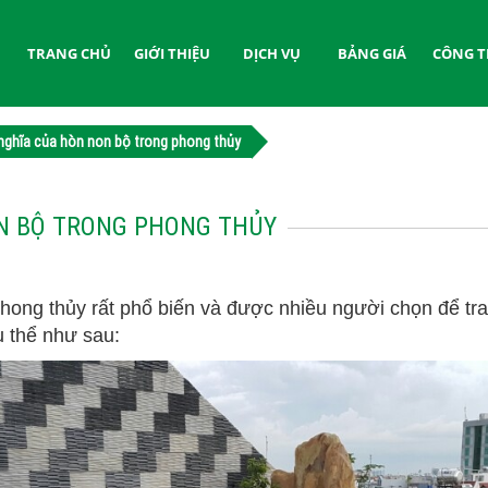
TRANG CHỦ
GIỚI THIỆU
DỊCH VỤ
BẢNG GIÁ
CÔNG T
nghĩa của hòn non bộ trong phong thủy
N BỘ TRONG PHONG THỦY
ng thủy rất phổ biến và được nhiều người chọn để tra
cụ thể như sau: