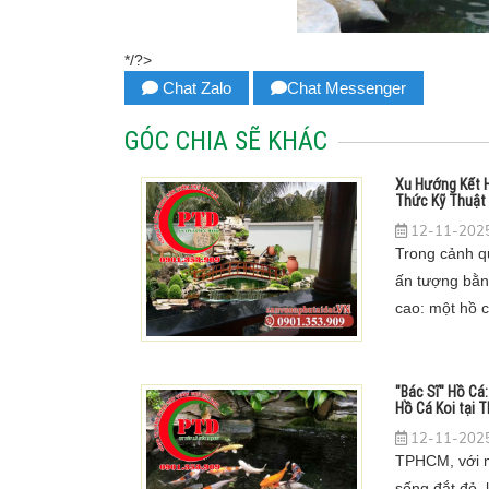
*/?>
Chat Zalo
Chat Messenger
GÓC CHIA SẼ KHÁC
Xu Hướng Kết H
Thức Kỹ Thuật 
12-11-2025
Trong cảnh q
ấn tượng bằng
cao: một hồ cá
hòn non bộ hù
rách.
"Bác Sĩ" Hồ Cá
Hồ Cá Koi tại
12-11-2025
TPHCM, với m
sống đắt đỏ, 