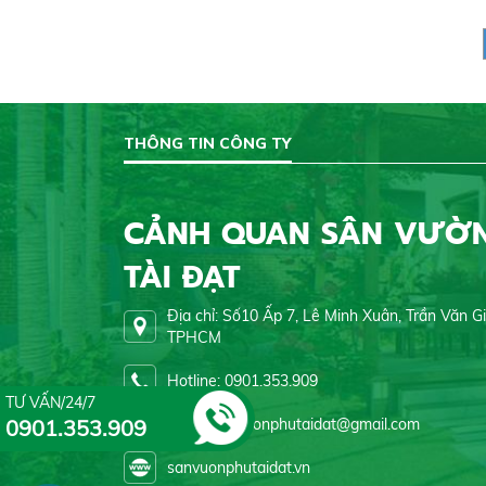
"check-in". T
có những đòi
ở.
THÔNG TIN CÔNG TY
CẢNH QUAN SÂN VƯỜ
TÀI ĐẠT
Địa chỉ: Số10 Ấp 7, Lê Minh Xuân, Trần Văn G
TPHCM
Hotline: 0901.353.909
TƯ VẤN/24/7
Email: sanvuonphutaidat@gmail.com
0901.353.909
sanvuonphutaidat.vn