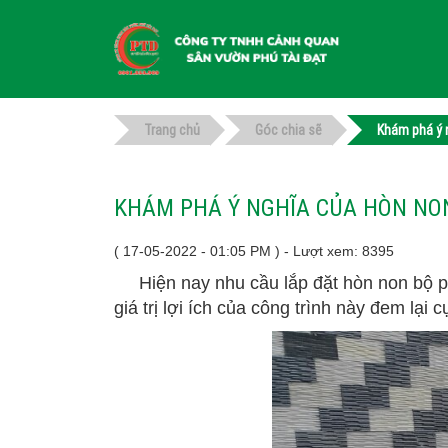
Trang chủ
Góc chia sẽ
Khám phá ý 
KHÁM PHÁ Ý NGHĨA CỦA HÒN NO
( 17-05-2022 - 01:05 PM ) - Lượt xem: 8395
Hiện nay nhu cầu lắp đặt hòn non bộ pho
giá trị lợi ích của công trình này đem lại 