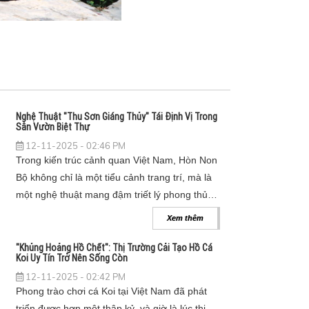
Nghệ Thuật "Thu Sơn Giáng Thủy" Tái Định Vị Trong
Sân Vườn Biệt Thự
12-11-2025 - 02:46 PM
Trong kiến trúc cảnh quan Việt Nam, Hòn Non
Bộ không chỉ là một tiểu cảnh trang trí, mà là
một nghệ thuật mang đậm triết lý phong thủy,
thể hiện khát vọng "thu sơn giáng thủy" -
Xem thêm
mang cả núi sông hùng vĩ về trong sân vườn.
"Khủng Hoảng Hồ Chết": Thị Trường Cải Tạo Hồ Cá
Koi Uy Tín Trở Nên Sống Còn
12-11-2025 - 02:42 PM
Phong trào chơi cá Koi tại Việt Nam đã phát
triển được hơn một thập kỷ, và giờ là lúc thị