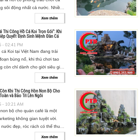
ng sôi động nhất cả nước. Nhiều
biệt thự không ngần ngại chi hàng
Xem thêm
ở hữu một hồ cá đẳng cấp.
á Thi Công Hồ Cá Koi Trọn Gói": Khi
iệp Quyết Định Sinh Mệnh Đàn Cá
 - 02:41 PM
 cá Koi tại Việt Nam đang trải
đoạn bùng nổ, khi thú chơi tao
 còn chỉ dành cho giới siêu giàu
ng ra nhiều phân khúc. Kéo theo
Xem thêm
ề thi công hồ cá koi chuyên
ọt.
 Còn Khi Thi Công Hòn Non Bộ Cho
Toàn và Bảo Trì Lên Ngôi
 - 10:21 AM
 non bộ cho quán café là một
rketing không gian tuyệt vời.
 nước đẹp, róc rách có thể thu
ng và tạo ra hàng ngàn góc
Xem thêm