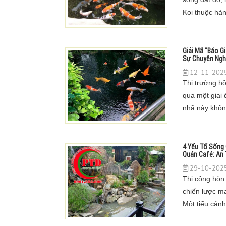
Koi thuộc hà
đại gia, chủ 
tỷ đồng để s
Giải Mã "Báo Gi
Sự Chuyên Ngh
12-11-2025
Thị trường hồ
qua một giai 
nhã này không
mà đã lan rộ
đó, nhu cầu v
nghiệp tăng v
4 Yếu Tố Sống
Quán Café: An 
29-10-2025
Thi công hòn
chiến lược ma
Một tiểu cảnh
hút khách hà