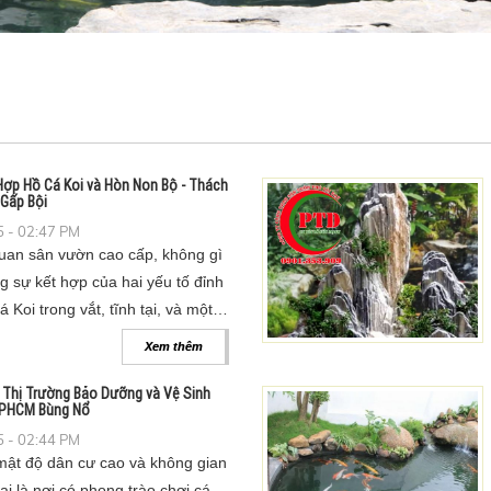
ợp Hồ Cá Koi và Hòn Non Bộ - Thách
Gấp Bội
 - 02:47 PM
uan sân vườn cao cấp, không gì
 sự kết hợp của hai yếu tố đỉnh
 Koi trong vắt, tĩnh tại, và một
ng vĩ, với dòng thác chảy róc
Xem thêm
: Thị Trường Bảo Dưỡng và Vệ Sinh
 TPHCM Bùng Nổ
 - 02:44 PM
ật độ dân cư cao và không gian
lại là nơi có phong trào chơi cá