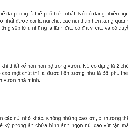
đa phong là thế phổ biến nhất. Nó có dạng nhiều ngọn 
o nhất được coi là núi chủ, các núi thấp hơn xung quanh
ững sếp lớn, những là lãnh đạo có địa vị cao và có quyề
thiết kế hòn non bộ trong vườn. Nó có dạng là 2 chó
cao một chút thì lại được liên tưởng như là đôi phu th
ân vườn nhà mình.
 các núi nhỏ khác. Không những cao lớn, dị thường th
 kỳ phong ẩn chứa hình ảnh ngọn núi cao vút tận mây