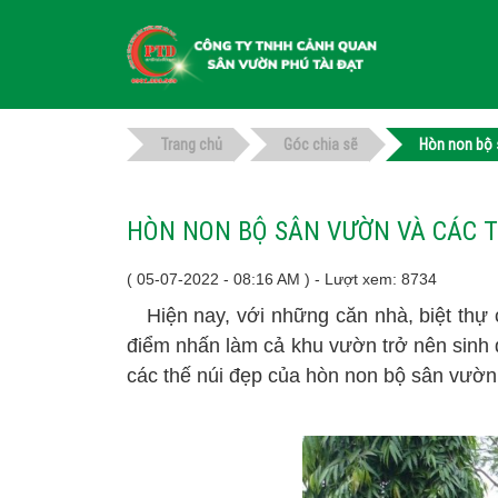
Trang chủ
Góc chia sẽ
Hòn non bộ 
HÒN NON BỘ SÂN VƯỜN VÀ CÁC T
( 05-07-2022 - 08:16 AM ) - Lượt xem: 8734
Hiện nay, với những căn nhà, biệt thự c
điểm nhấn làm cả khu vườn trở nên sinh đ
các thế núi đẹp của hòn non bộ sân vườn