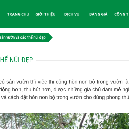
TRANG CHỦ
GIỚI THIỆU
DỊCH VỤ
BẢNG GIÁ
CÔNG T
sân vườn và các thế núi đẹp
HẾ NÚI ĐẸP
ó sân vườn thì việc thi công hòn non bộ trong vườn là
ộng hơn, thu hút hơn, được những gia chủ đam mê nghệ 
 và cách đặt hòn non bộ trong vườn cho đúng phong thủ