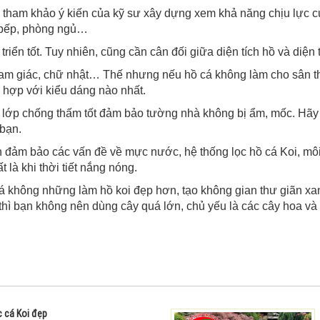
tham khảo ý kiến của kỹ sư xây dựng xem khả năng chịu lực củ
c bếp, phòng ngủ…
 triển tốt. Tuy nhiên, cũng cần cân đối giữa diện tích hồ và diệ
tam giác, chữ nhật… Thế nhưng nếu hồ cá không làm cho sân t
 hợp với kiểu dáng nào nhất.
 lớp chống thấm tốt đảm bảo tường nhà không bị ẩm, mốc. Hãy ch
 bạn.
 đảm bảo các vấn đề về mực nước, hệ thống lọc hồ cá Koi, môi
 là khi thời tiết nắng nóng.
lá không những làm hồ koi đẹp hơn, tạo không gian thư giãn x
thì bạn không nên dùng cây quá lớn, chủ yếu là các cây hoa và 
 cá Koi đẹp