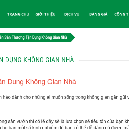
TRANG CHỦ
GIỚI THIỆU
DỊCH VỤ
BẢNG GIÁ
CÔNG T
rên Sân Thượng Tận Dụng Không Gian Nhà
ẬN DỤNG KHÔNG GIAN NHÀ
ận Dụng Không Gian Nhà
hảo dành cho những ai muốn sống trong không gian gần gũi vớ
rong sân vườn thì có lẽ đây sẽ là lựa chọn sẽ tiêu tốn của bạn k
 cho bạn một số kinh nghiệm để bạn có thể dễ dàng có được mẫu