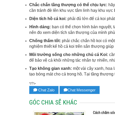
Chắc chắn tầng thượng có thể chịu lực:
hãy 
cần tránh đè lên khu vực tâm linh hay khu vự
Diện tích hồ cá koi:
phải đủ lớn để cá koi phát
Hình dáng:
bạn có thể chọn hình bán nguyệt, 
nên đo xem diện tích sân thượng của mình phù
Chống thấm tốt:
phải chắc chắn hồ koi có một
nghiệm thiết kế hồ cá koi trên sân thượng giúp
Môi trường sống cho những chú cá Koi:
cần
để bảo vệ cá khỏi những tác nhân tự nhiên, nhất
Tạo không gian xanh:
một vài cây xanh, hoa 
tạo bóng mát cho cá trong hồ. Tại tầng thượng 
*/?>
Chat Zalo
Chat Messenger
GÓC CHIA SẼ KHÁC
Cách chăm sóc