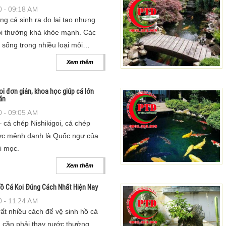
 - 09:18 AM
ng cá sinh ra do lai tạo nhưng
oi thường khá khỏe mạnh. Các
 sống trong nhiều loại môi
nhau.
Xem thêm
oi đơn giản, khoa học giúp cá lớn
ãn
 - 09:05 AM
 cá chép Nishikigoi, cá chép
ợc mệnh danh là Quốc ngư của
i mọc.
Xem thêm
ồ Cá Koi Đúng Cách Nhất Hiện Nay
 - 11:24 AM
rất nhiều cách để vệ sinh hồ cá
 cần phải thay nước thường