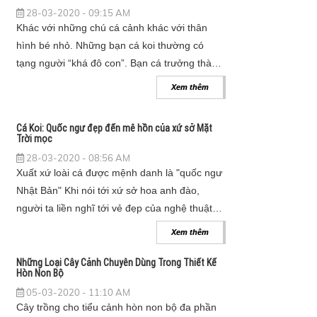
28-03-2020 - 09:15 AM
Khác với những chú cá cảnh khác với thân
hình bé nhỏ. Những bạn cá koi thường có
tạng người “khá đô con”. Bạn cá trưởng thành
có thể đạt được chiều dài lên tới tận 1m. Và
Xem thêm
có cả những trường hợp những chú cá koi
khổng lồ dài gần 2m.
Cá Koi: Quốc ngư đẹp đến mê hồn của xứ sở Mặt
Trời mọc
28-03-2020 - 08:56 AM
Xuất xứ loài cá được mệnh danh là "quốc ngư
Nhật Bản" Khi nói tới xứ sở hoa anh đào,
người ta liền nghĩ tới vẻ đẹp của nghệ thuật
và tinh hoa. Một đất nước đan xen giữa hiện
Xem thêm
đại và truyền thống, giữa châu Á và châu Âu.
Những Loại Cây Cảnh Chuyên Dùng Trong Thiết Kế
Hòn Non Bộ
05-03-2020 - 11:10 AM
Cây trồng cho tiểu cảnh hòn non bộ đa phần