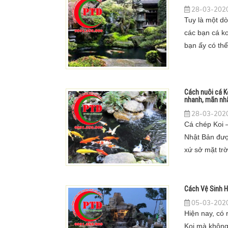
28-03-2020
Tuy là một dò
các bạn cá k
bạn ấy có thể
trường khác 
Cách nuôi cá K
nhanh, mãn nh
28-03-2020
Cá chép Koi –
Nhật Bản đư
xứ sở mặt trờ
Cách Vệ Sinh H
05-03-2020
Hiện nay, có 
Koi mà không