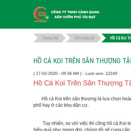
Trang chủ
Góc chia sẽ
Hồ Cá Koi T
HỒ CÁ KOI TRÊN SÂN THƯỢNG T
( 17-02-2020 - 09:36 AM ) - Lượt xem: 12249
Hồ Cá Koi Trên Sân Thượng T
Hồ cá Koi trên sân thượng là lựa chọn hoàn 
phố hay ở các khu dân cư.
Tuy nhiên, so với việc thi công hồ cá Koi t
hiệu quả như mong đợi. chúng tôi sẽ cung cấp