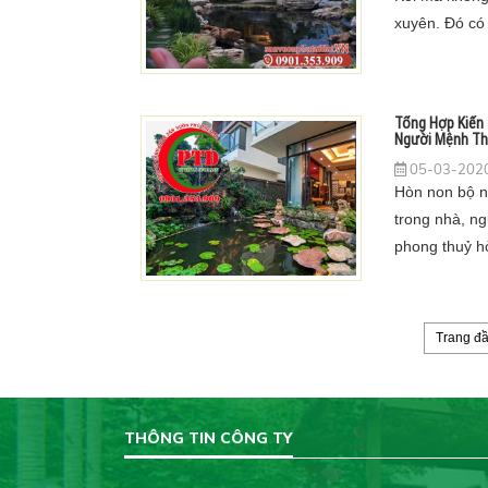
xuyên. Đó có 
chế phẩm.
Tổng Hợp Kiến
Người Mệnh T
05-03-2020
Hòn non bộ ng
trong nhà, n
phong thuỷ h
đình.
Trang đ
THÔNG TIN CÔNG TY