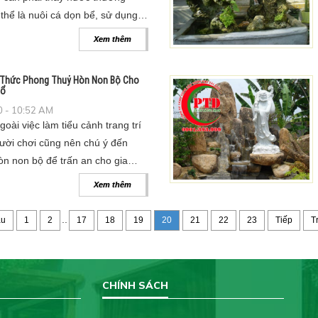
thể là nuôi cá dọn bể, sử dụng
Xem thêm
 Thức Phong Thuỷ Hòn Non Bộ Cho
hổ
 - 10:52 AM
oài việc làm tiểu cảnh trang trí
gười chơi cũng nên chú ý đến
òn non bộ để trấn an cho gia
Xem thêm
..
ầu
1
2
17
18
19
20
21
22
23
Tiếp
T
CHÍNH SÁCH