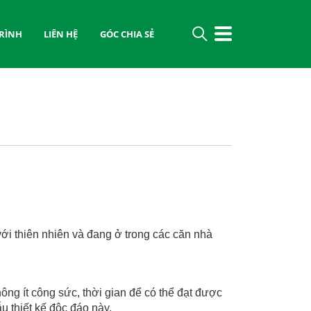
RÌNH
LIÊN HỆ
GÓC CHIA SẺ
i thiên nhiên và đang ở trong các căn nhà
hông ít công sức, thời gian để có thể đạt được
 thiết kế độc đáo này.