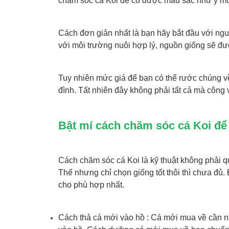
chăm sóc cá Koi để có được màu sắc như ý muố
Cách đơn giản nhất là bạn hãy bắt đầu với nguồ
với môi trường nuôi hợp lý, nguồn giống sẽ đư
Tuy nhiên mức giá để bạn có thể rước chúng về
đình. Tất nhiên đây không phải tất cả mà công
Bật mí cách chăm sóc cá Koi để
Cách chăm sóc cá Koi là kỹ thuật không phải q
Thế nhưng chỉ chọn giống tốt thôi thì chưa đủ.
cho phù hợp nhất.
Cách thả cá mới vào hồ : Cá mới mua về cần n