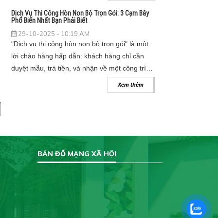
xưởng thi công thực thụ. Làm việc với "cò"
không chỉ khiến bạn tốn kém chi phí mà còn
Dịch Vụ Thi Công Hòn Non Bộ Trọn Gói: 3 Cạm Bẫy
Phổ Biến Nhất Bạn Phải Biết
rủi ro về chất lượng. Dưới đây là 3 dấu hiệu
29-10-2025 - 10:19 AM
"vàng" giúp bạn nhận diện.
"Dịch vụ thi công hòn non bộ trọn gói" là một
lời chào hàng hấp dẫn: khách hàng chỉ cần
duyệt mẫu, trả tiền, và nhận về một công trình
hoàn thiện từ A-Z.
Xem thêm
BẢN ĐỒ MẠNG XÃ HỘI