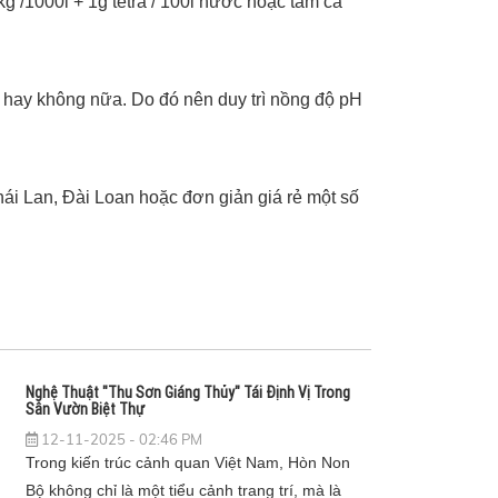
 /1000l + 1g tetra / 100l nước hoặc tắm cá
h hay không nữa. Do đó nên duy trì nồng độ pH
hái Lan, Đài Loan hoặc đơn giản giá rẻ một số
Nghệ Thuật "Thu Sơn Giáng Thủy" Tái Định Vị Trong
Sân Vườn Biệt Thự
12-11-2025 - 02:46 PM
Trong kiến trúc cảnh quan Việt Nam, Hòn Non
Bộ không chỉ là một tiểu cảnh trang trí, mà là