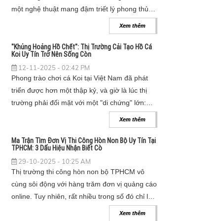
một nghệ thuật mang đậm triết lý phong thủy,
thể hiện khát vọng "thu sơn giáng thủy" -
Xem thêm
mang cả núi sông hùng vĩ về trong sân vườn.
"Khủng Hoảng Hồ Chết": Thị Trường Cải Tạo Hồ Cá
Koi Uy Tín Trở Nên Sống Còn
12-11-2025 - 02:42 PM
Phong trào chơi cá Koi tại Việt Nam đã phát
triển được hơn một thập kỷ, và giờ là lúc thị
trường phải đối mặt với một "di chứng" lớn:
hàng ngàn hồ cá được xây dựng không theo
Xem thêm
tiêu chuẩn đang đồng loạt "chết". Nước xanh,
rêu tảo bùng phát, cá bệnh và chết hàng
Ma Trận Tìm Đơn Vị Thi Công Hòn Non Bộ Uy Tín Tại
TPHCM: 3 Dấu Hiệu Nhận Biết Cò
loạt... đã khiến nhiều người nản lòng. Đây
29-10-2025 - 10:25 AM
chính là lúc thị trường cho dịch vụ cải tạo hồ
Thị trường thi công hòn non bộ TPHCM vô
cá koi uy tín bùng nổ, khi các chủ hồ nhận ra
cùng sôi động với hàng trăm đơn vị quảng cáo
rằng "cứu" một hồ cá còn khó và tốn kém hơn
online. Tuy nhiên, rất nhiều trong số đó chỉ là
xây mới gấp nhiều lần.
"cò" (trung gian, môi giới) chứ không phải
Xem thêm