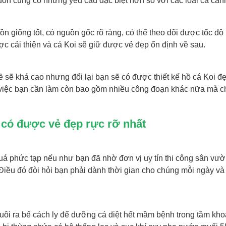
n cũng có những yêu cầu đặc biệt hơn so với các loài cá cản
n giống tốt, có nguồn gốc rõ ràng, có thể theo dõi được tốc độ 
ợc cải thiện và cá Koi sẽ giữ được vẻ đẹp ổn định về sau.
 sẽ khá cao nhưng đổi lại bạn sẽ có được thiết kế hồ cá Koi đ
 việc bạn cần làm còn bao gồm nhiều công đoạn khác nữa mà ch
 có được vẻ đẹp rực rỡ nhất
uá phức tạp nếu như bạn đã nhờ đơn vị uy tín thi công sân vườ
 Điều đó đòi hỏi bạn phải dành thời gian cho chúng mỗi ngày và
uôi ra bể cách ly để dưỡng cá diệt hết mầm bệnh trong tầm kh