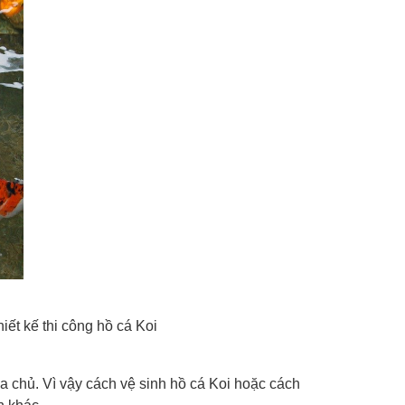
iết kế thi công hồ cá Koi
ia chủ. Vì vậy cách vệ sinh hồ cá Koi hoặc cách