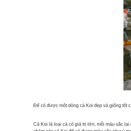
Để có được môt dòng cá Koi đẹp và giống tốt ch
Cá Koi là loại cá có giá trị lớn, mỗi màu sắc 