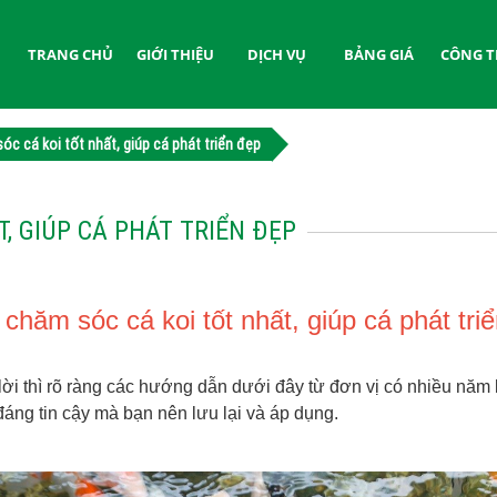
TRANG CHỦ
GIỚI THIỆU
DỊCH VỤ
BẢNG GIÁ
CÔNG T
c cá koi tốt nhất, giúp cá phát triển đẹp
, GIÚP CÁ PHÁT TRIỂN ĐẸP
chăm sóc cá koi tốt nhất, giúp cá phát tri
i thì rõ ràng các hướng dẫn dưới đây từ đơn vị có nhiều năm kin
áng tin cậy mà bạn nên lưu lại và áp dụng.