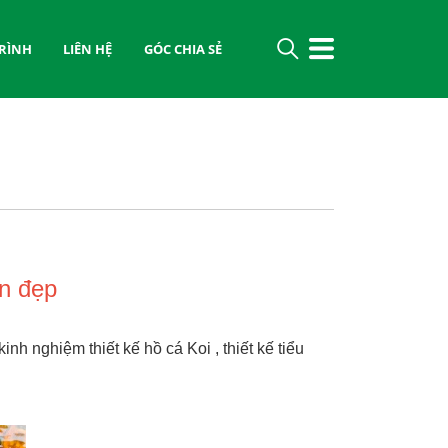
RÌNH
LIÊN HỆ
GÓC CHIA SẺ
ển đẹp
h nghiệm thiết kế hồ cá Koi , thiết kế tiểu