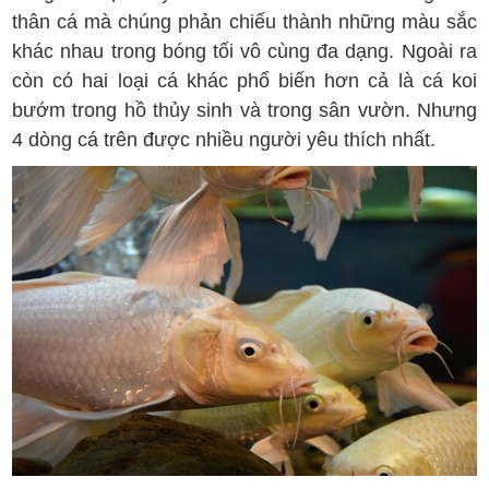
thân cá mà chúng phản chiếu thành những màu sắc
khác nhau trong bóng tối vô cùng đa dạng. Ngoài ra
còn có hai loại cá khác phổ biến hơn cả là cá koi
bướm trong hồ thủy sinh và trong sân vườn. Nhưng
4 dòng cá trên được nhiều người yêu thích nhất.