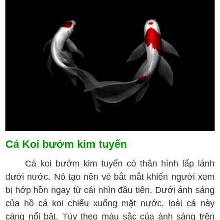
Cá Koi bướm kim tuyến
Cá koi bướm kim tuyến có thân hình lấp lánh
dưới nước. Nó tạo nên vẻ bắt mắt khiến người xem
bị hớp hồn ngay từ cái nhìn đầu tiên. Dưới ánh sáng
của hồ cá koi chiếu xuống mặt nước, loài cá này
càng nổi bật. Tùy theo màu sắc của ánh sáng trên