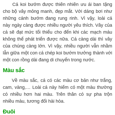
Cá koi bướm được thiên nhiên ưu ái ban tặng
cho bộ vây mỏng manh, đẹp mắt. Với dáng bơi như
những cánh bướm đang rung rinh. Vì vậy, loài cá
này ngày càng được nhiều người yêu thích. Vây của
cá sẽ đạt mức tối thiểu cho đến khi các mạch máu
không thể phát triển được nữa. Cá càng dài thì vây
của chúng càng lớn. Vì vậy, nhiều người vẫn nhầm
lẫn giữa một con cá chép koi bướm trưởng thành với
một con rồng dài đang di chuyển trong nước.
Màu sắc
Về màu sắc, cá có các màu cơ bản như trắng,
cam, vàng,… Loài cá này hiếm có một màu thường
có nhiều hơn hai màu. Trên thân có sự pha trộn
nhiều màu, tương đối hài hòa.
Đuôi