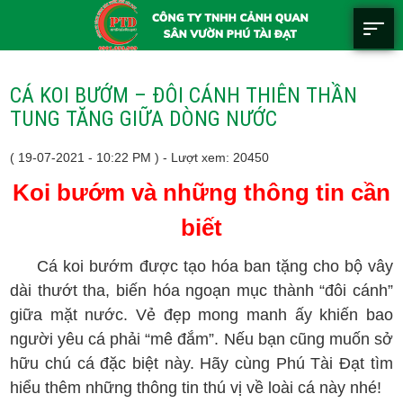
CÁ KOI BƯỚM – ĐÔI CÁNH THIÊN THẦN
TUNG TĂNG GIỮA DÒNG NƯỚC
( 19-07-2021 - 10:22 PM ) - Lượt xem: 20450
Koi bướm và những thông tin cần
biết
Cá koi bướm được tạo hóa ban tặng cho bộ vây
dài thướt tha, biến hóa ngoạn mục thành “đôi cánh”
giữa mặt nước. Vẻ đẹp mong manh ấy khiến bao
người yêu cá phải “mê đắm”. Nếu bạn cũng muốn sở
hữu chú cá đặc biệt này. Hãy cùng Phú Tài Đạt tìm
hiểu thêm những thông tin thú vị về loài cá này nhé!