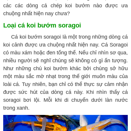
các các dòng cá chép koi bướm nào được ưa
chuộng nhất hiện nay chưa?
Loại cá koi bướm soragoi
Cá koi bướm soragoi là một trong những dòng cá
koi cảnh được ưa chuộng nhất hiện nay. Cá Soragoi
có màu xám hoặc đen tổng thể. Nếu chỉ nhìn sơ qua,
nhiều người sẽ nghĩ chúng sẽ không có gì ấn tượng.
Như những chú koi bướm khác bởi chúng sở hữu
một màu sắc mờ nhạt trong thế giới muôn màu của
loài cá. Tuy nhiên, bạn chỉ có thể thực sự cảm nhận
được sức hút của dòng cá này. Khi nhìn thấy cá
soragoi bơi lội. Mỗi khi di chuyển dưới làn nước
trong xanh.