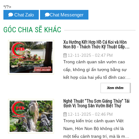
*/?>
Chat Zalo
Chat Messenger
GÓC CHIA SẼ KHÁC
Xu Hướng Kết Hợp Hồ Cá Koi và Hòn
Non Bộ - Thách Thức Kỹ Thuật Gấp
Bội
12-11-2025 - 02:47 PM
Trong cảnh quan sân vườn cao
cấp, không gì ấn tượng bằng sự
kết hợp của hai yếu tố đỉnh cao:
một hồ cá Koi trong vắt, tĩnh tại,
Xem thêm
và một hòn non bộ hùng vĩ, với
dòng thác chảy róc rách.
Nghệ Thuật "Thu Sơn Giáng Thủy" Tái
Định Vị Trong Sân Vườn Biệt Thự
12-11-2025 - 02:46 PM
Trong kiến trúc cảnh quan Việt
Nam, Hòn Non Bộ không chỉ là
một tiểu cảnh trang trí, mà là một