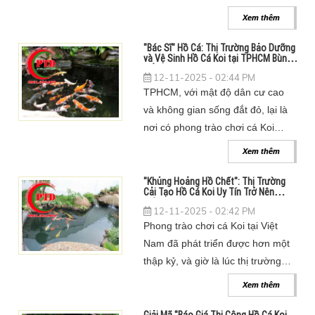
nghệ thuật mang đậm triết lý
Xem thêm
phong thủy, thể hiện khát vọng
"thu sơn giáng thủy" - mang cả
"Bác Sĩ" Hồ Cá: Thị Trường Bảo Dưỡng
và Vệ Sinh Hồ Cá Koi tại TPHCM Bùng
núi sông hùng vĩ về trong sân
Nổ
12-11-2025 - 02:44 PM
vườn.
TPHCM, với mật độ dân cư cao
và không gian sống đắt đỏ, lại là
nơi có phong trào chơi cá Koi
thuộc hàng sôi động nhất cả
Xem thêm
nước. Nhiều đại gia, chủ biệt thự
không ngần ngại chi hàng tỷ đồng
"Khủng Hoảng Hồ Chết": Thị Trường
Cải Tạo Hồ Cá Koi Uy Tín Trở Nên
để sở hữu một hồ cá đẳng cấp.
Sống Còn
12-11-2025 - 02:42 PM
Phong trào chơi cá Koi tại Việt
Nam đã phát triển được hơn một
thập kỷ, và giờ là lúc thị trường
phải đối mặt với một "di chứng"
Xem thêm
lớn: hàng ngàn hồ cá được xây
dựng không theo tiêu chuẩn đang
Giải Mã "Báo Giá Thi Công Hồ Cá Koi