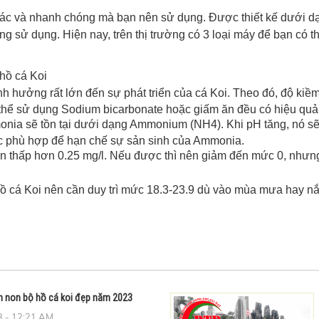
 xác và nhanh chóng mà bạn nên sử dụng. Được thiết kế dưới 
sử dụng. Hiện nay, trên thị trường có 3 loại máy để bạn có t
hồ cá Koi
h hưởng rất lớn đến sự phát triển của cá Koi. Theo đó, độ kiềm
ó thể sử dụng Sodium bicarbonate hoặc giấm ăn đều có hiệu quả
monia sẽ tồn tại dưới dạng Ammonium (NH4). Khi pH tăng, nó 
ức phù hợp để hạn chế sự sản sinh của Ammonia.
 cần thấp hơn 0.25 mg/l. Nếu được thì nên giảm đến mức 0, nhưng
ồ cá Koi nên cần duy trì mức 18.3-23.9 dù vào mùa mưa hay n
 non bộ hồ cá koi đẹp năm 2023
 - 12:21 AM