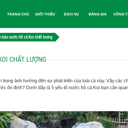
TRANG CHỦ
GIỚI THIỆU
DỊCH VỤ
BẢNG GIÁ
CÔNG T
m bảo nước hồ cá Koi chất lượng
KOI CHẤT LƯỢNG
 trọng ảnh hưởng đến sự phát triển của loài cá này. Vậy các ch
ước ổn định? Dưới đây là 5 yếu tố nước hồ cá Koi bạn cần qua