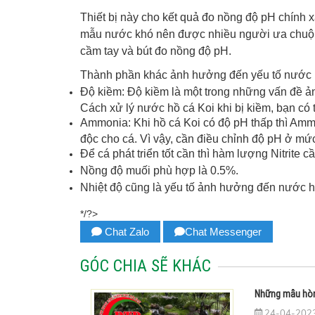
Thiết bị này cho kết quả đo nồng độ pH chính
mẫu nước khó nên được nhiều người ưa chuộng 
cầm tay và bút đo nồng độ pH.
Thành phần khác ảnh hưởng đến yếu tố nước 
Độ kiềm: Độ kiềm là một trong những vấn đề ản
Cách xử lý nước hồ cá Koi khi bị kiềm, bạn c
Ammonia: Khi hồ cá Koi có độ pH thấp thì Am
độc cho cá. Vì vậy, cần điều chỉnh độ pH ở m
Để cá phát triển tốt cần thì hàm lượng Nitrite
Nồng độ muối phù hợp là 0.5%.
Nhiệt độ cũng là yếu tố ảnh hưởng đến nước h
*/?>
Chat Zalo
Chat Messenger
GÓC CHIA SẼ KHÁC
Những mẫu hòn
24-04-2023