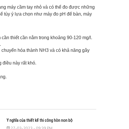
dạng máy cầm tay nhỏ và có thể đo được những
hể tùy ý lựa chọn như máy đo pH để bàn, máy
 cần thiết cần nằm trong khoảng 90-120 mg/l.
.
sẽ chuyển hóa thành NH3 và có khả năng gây
 điều này rất khó.
ắng.
Ý nghĩa của thiết kế thi công hòn non bộ
27-03-2023 - 09:39 PM