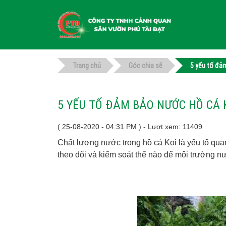
Trang chủ
Góc chia sẽ
5 yếu tố đả
5 YẾU TỐ ĐẢM BẢO NƯỚC HỒ CÁ 
( 25-08-2020 - 04:31 PM ) - Lượt xem: 11409
Chất lượng nước trong hồ cá Koi là yếu tố quan
theo dõi và kiểm soát thế nào để môi trường n