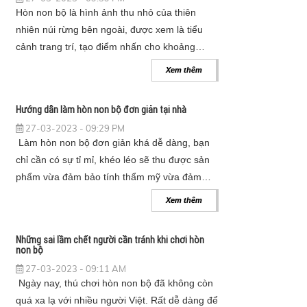
Hòn non bộ là hình ảnh thu nhỏ của thiên
nhiên núi rừng bên ngoài, được xem là tiểu
cảnh trang trí, tạo điểm nhấn cho khoảng
không sân vườn.
Xem thêm
Hướng dẫn làm hòn non bộ đơn giản tại nhà
27-03-2023 - 09:29 PM
Làm hòn non bộ đơn giản khá dễ dàng, bạn
chỉ cần có sự tỉ mỉ, khéo léo sẽ thu được sản
phẩm vừa đảm bảo tính thẩm mỹ vừa đảm
bảo về mặt sinh thái, phong thủy.
Xem thêm
Những sai lầm chết người cần tránh khi chơi hòn
non bộ
27-03-2023 - 09:11 AM
Ngày nay, thú chơi hòn non bộ đã không còn
quá xa lạ với nhiều người Việt. Rất dễ dàng để