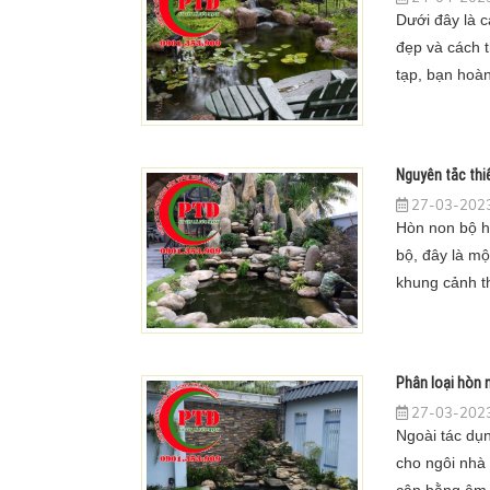
Dưới đây là c
đẹp và cách 
tạp, bạn hoàn
nhà.
Nguyên tắc thi
27-03-2023
Hòn non bộ h
bộ, đây là mộ
khung cảnh t
khác nhau nh
Phân loại hòn 
27-03-2023
Ngoài tác dụ
cho ngôi nhà