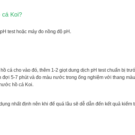
ồ cá Koi?
 pH test hoặc máy đo nồng độ pH.
ồ cá cho vào đó, thêm 1-2 giọt dung dịch pH test chuẩn bị trư
ẫn đợi 5-7 phút và đo màu nước trong ống nghiệm với thang mà
 nước hồ cá Koi.
 dụng nhất định nên khi để quá lâu sẽ dễ dẫn đến kết quả kiểm 