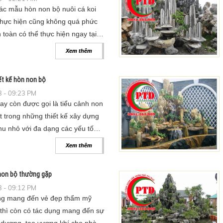
ác mẫu hòn non bộ nuôi cá koi
thực hiện cũng không quá phức
 toàn có thể thực hiện ngay tại
Xem thêm
ết kế hòn non bộ
 - 09:23 PM
ay còn được gọi là tiểu cảnh non
t trong những thiết kế xây dựng
hu nhỏ với đa dạng các yếu tố
ư đất, nước, cây xanh, đá.
Xem thêm
non bộ thường gặp
 - 09:12 PM
ng mang đến vẻ đẹp thẩm mỹ
 thì còn có tác dụng mang đến sự